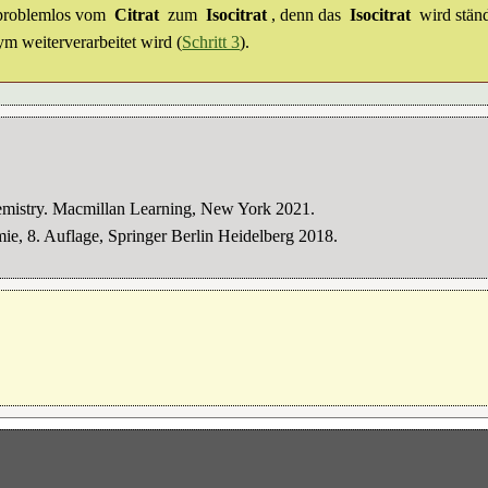
 problemlos vom
Citrat
zum
Isocitrat
, denn das
Isocitrat
wird stän
m weiterverarbeitet wird (
Schritt 3
).
istry. Macmillan Learning, New York 2021.
mie, 8. Auflage, Springer Berlin Heidelberg 2018.