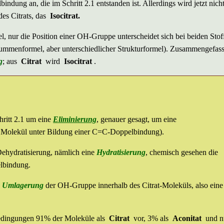
indung an, die im Schritt 2.1 entstanden ist. Allerdings wird jetzt nich
es Citrats, das
Isocitrat.
 nur die Position einer OH-Gruppe unterscheidet sich bei beiden Stof
Summenformel, aber unterschiedlicher Strukturformel). Zusammengefass
g
; aus
Citrat
wird
Isocitrat
.
hritt 2.1 um eine
Eliminierung
, genauer gesagt, um eine
 Molekül unter Bildung einer C=C-Doppelbindung).
 Dehydratisierung, nämlich eine
Hydratisierung
, chemisch gesehen die
lbindung.
e
Umlagerung
der OH-Gruppe innerhalb des Citrat-Moleküls, also eine
bedingungen 91% der Moleküle als
Citrat
vor, 3% als
Aconitat
und n