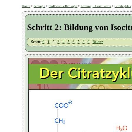
Home
>
Biologie
>
Stoffwechselbiologie
>
Atmung, Dissimilation
>
Citratzyklus
Schritt 2: Bildung von Isocit
Schritt
0
-
1
- 2 -
3
-
4
-
5
-
6
-
7
-
8
-
9
-
Bilanz