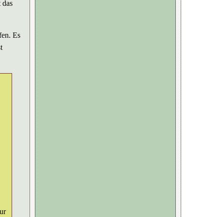
t das
fen. Es
t
ur