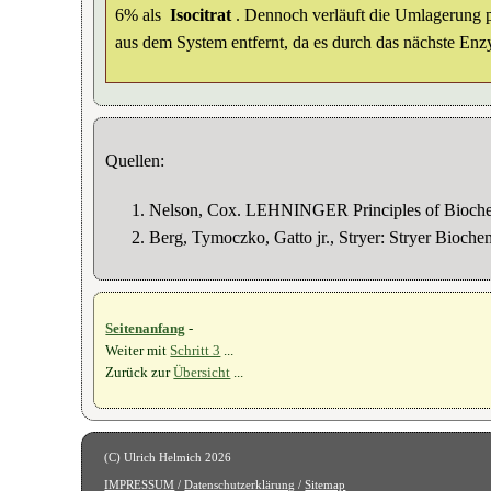
6% als
Isocitrat
. Dennoch verläuft die Umlagerung
aus dem System entfernt, da es durch das nächste Enzy
Quellen:
Nelson, Cox. LEHNINGER Principles of Biochem
Berg, Tymoczko, Gatto jr., Stryer: Stryer Bioche
Seitenanfang
-
Weiter mit
Schritt 3
...
Zurück zur
Übersicht
...
IMPRESSUM
/
Datenschutzerklärung
/
Sitemap